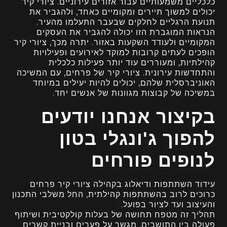
כלכליים משמעותיים עבור אזורים עירוניים. ציורי קיר
יכולים למשוך תיירים ומקומיים כאחד, ולהגביר את
תנועת הרגליים לחלקים שבעבר התעלמו מהעיר.
הנראות המוגברת הזו יכולה להגביר את העסקים
המקומיים ולעודד השקעות באזור. יתרה מכך, ציורי קיר
הופכים לעתים קרובות למוקד לאירועים ופעילויות
קהילתיות, ומעוררים עוד יותר פעילות כלכלית
והתחדשות עירונית. ציורי קיר של פרחים, עם המשיכה
האוניברסלית שלהם, יכולים להיות יעילים במיוחד
במשיכה של קבוצות מגוונות של אנשים יחד.
בקיצור אנחנו יודעים
להפוך
ג'ונגלי בטון
לנופים פורחים
עידוד השתתפות ודיאלוג בקהילה ציורי קיר פרחים
כרוכים לרוב בהשתתפות קהילתית, החל משלבי התכנון
והעיצוב ועד לציור בפועל.
תהליך זה מטפח תחושה של בעלות קולקטיבית ושיתוף
פעולה בין התושבים, מגשר על פערים ובניית קשרים