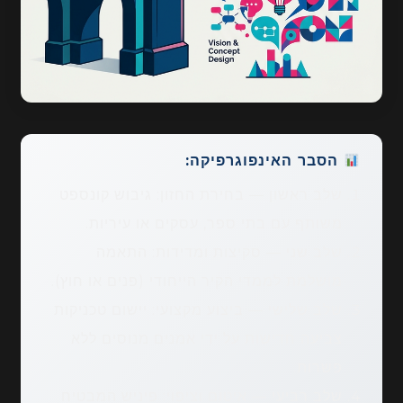
הסבר האינפוגרפיקה:
שלב ראשון — בחירת החזון: גיבוש קונספט
משותף עם בתי ספר, עסקים או עיריות.
שלב שני — סקיצות ומדידות: התאמה
מושלמת לממדי הקיר הייחודי (פנים או חוץ).
שלב שלישי — ביצוע מקצועי: יישום טכניקות
צביעה חדישות על ידי אמנים מנוסים ללא
פשרות.
שלב רביעי — איטום וציפוי: פיניש המבטיח