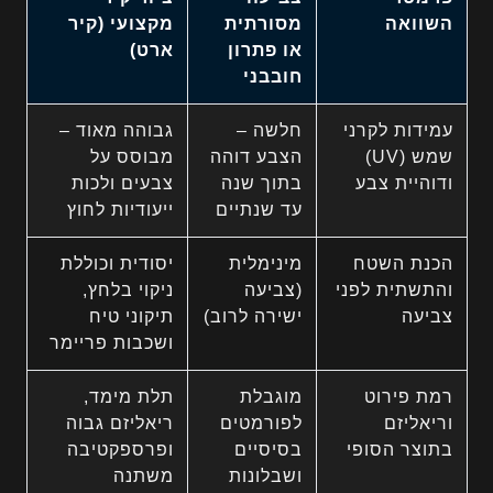
השוואה
מסורתית
מקצועי (קיר
או פתרון
ארט)
חובבני
עמידות לקרני
חלשה –
גבוהה מאוד –
שמש (UV)
הצבע דוהה
מבוסס על
ודוהיית צבע
בתוך שנה
צבעים ולכות
עד שנתיים
ייעודיות לחוץ
הכנת השטח
מינימלית
יסודית וכוללת
והתשתית לפני
(צביעה
ניקוי בלחץ,
צביעה
ישירה לרוב)
תיקוני טיח
ושכבות פריימר
רמת פירוט
מוגבלת
תלת מימד,
וריאליזם
לפורמטים
ריאליזם גבוה
בתוצר הסופי
בסיסיים
ופרספקטיבה
ושבלונות
משתנה