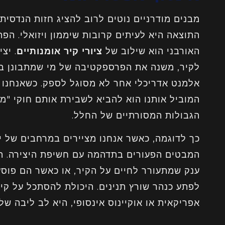
מבנים מודרניים נוטים לרוב להציג חזות הנדסית,
התוצאה היא לעיתים קרובות שיממון ויזואלי. הפ
האורבני הוא שילוב של
ציורי קיר אומנותיים
. יצ
לקיר, משנה את הפרספקטיבה של מי שמתבונן בה,
אלמנט אדריכלי אחר לא מסוגל לספק. כשאנחנו מ
המוביל אותנו הוא להביא לשבירת אותם חוקי "מ
הגבולות המסורתיים של החלל.
כך לדוגמה, כאשר אנחנו מציירים במרחבים של יל
המבטים הפעורים בתדהמה עם חשיפת היצירה. הח
ענק שמתעורר לחיים על הקיר, או כאשר הם פו
לפתע כנהר שורץ תנינים. היכולת להסתכל על קיר
אפריקאית או אוקיינוס אינסופי, היא לב ליבה ש