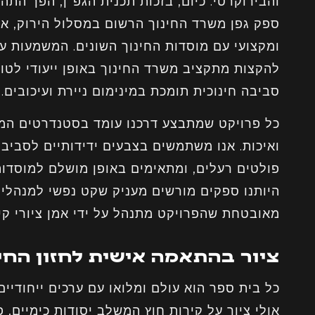
והבירוקרטי. כיום, בזכות תכנית הגפ"ן, הפך התה
ספק גפן משרד החינוך הרשום במסלול הירוק, אנ
ומקצועי עם מוסדות החינוך השונים. המשמעות עב
להקצות מתקציב משרד החינוך באופן ייעודי לטובת
סביבה חינוכית תומכת במינימום ניירת ועיכובים.
כל פרויקט שמתבצע דרכנו עומד בסטנדרטים המ
ואיכות. אנו משתמשים בצבעים ידידותיים לסביבה
פולטים רעלים, ומתאימים באופן מושלם למוסדות
היותנו ספקים מורשים מעניק שקט נפשי למנהלים
מאובטחת שהפרויקט מתנהל על ידי אמן ציורי קיר
ציור בהתאמה אישית לחזון החינ
כל בית ספר הוא עולם ומלואו עם ערכים ייחודיי
אולי ציור על קירות חוץ המשלב יסודות כימיים, 