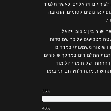
גירויים ויזואליים. כאשר תלמיד
פת או נופים קסומים, התגובה
י.
שיר בין עיצוב ויזואלי
בשטח מצביעים על כך שמוסדות
וו שיפור משמעותי במדדים
שה, מעקב הראה עליה של 55% במעורבות התלמידים במהלך שיעורים
 40% ביכולת הזיכרון החזותי של חומרי הלימוד
ה של 30% בדיווחים על תחושות מתח ולחץ חברתי בזמן
55%
40%