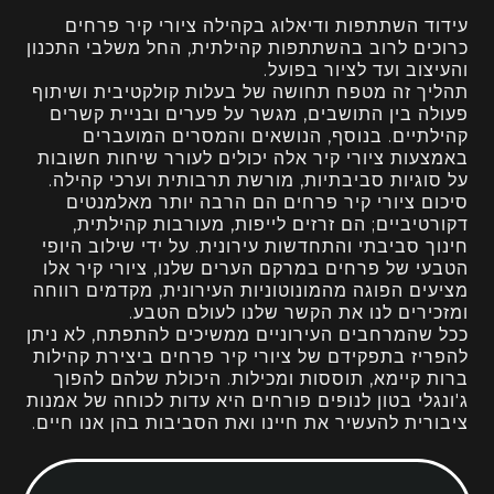
עידוד השתתפות ודיאלוג בקהילה ציורי קיר פרחים
כרוכים לרוב בהשתתפות קהילתית, החל משלבי התכנון
והעיצוב ועד לציור בפועל.
תהליך זה מטפח תחושה של בעלות קולקטיבית ושיתוף
פעולה בין התושבים, מגשר על פערים ובניית קשרים
קהילתיים. בנוסף, הנושאים והמסרים המועברים
באמצעות ציורי קיר אלה יכולים לעורר שיחות חשובות
על סוגיות סביבתיות, מורשת תרבותית וערכי קהילה.
סיכום ציורי קיר פרחים הם הרבה יותר מאלמנטים
דקורטיביים; הם זרזים לייפות, מעורבות קהילתית,
חינוך סביבתי והתחדשות עירונית. על ידי שילוב היופי
הטבעי של פרחים במרקם הערים שלנו, ציורי קיר אלו
מציעים הפוגה מהמונוטוניות העירונית, מקדמים רווחה
ומזכירים לנו את הקשר שלנו לעולם הטבע.
ככל שהמרחבים העירוניים ממשיכים להתפתח, לא ניתן
להפריז בתפקידם של ציורי קיר פרחים ביצירת קהילות
ברות קיימא, תוססות ומכילות. היכולת שלהם להפוך
ג'ונגלי בטון לנופים פורחים היא עדות לכוחה של אמנות
ציבורית להעשיר את חיינו ואת הסביבות בהן אנו חיים.