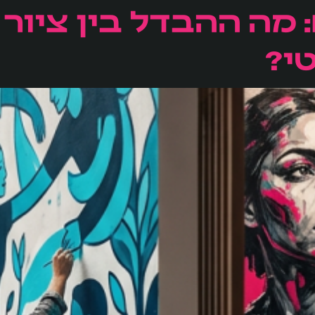
ם: מה ההבדל בין ציור
טי?