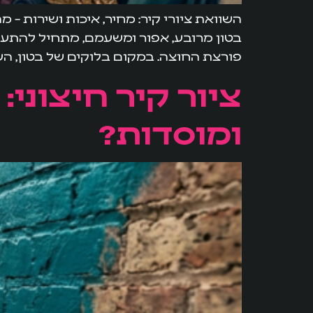
השוואת ציורי קיר: מחיר, איכות ושירות –
בטון מרובע, אפור ומשעמם, מתחיל להתעורר
פורצת החוצה. במקום בלוקים של בטון, העינ
ציור קיר חיצוני
ומוסדות?