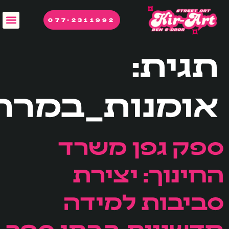
לתוכן
077-2311992
תגית:
אומנות_במרחב
ספק גפן משרד
החינוך: יצירת
סביבות למידה
חדשניות בבתי ספר