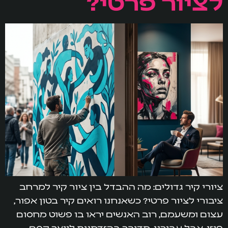
לציור פרטי?
ציורי קיר גדולים: מה ההבדל בין ציור קיר למרחב
ציבורי לציור פרטי? כשאנחנו רואים קיר בטון אפור,
עצום ומשעמם, רוב האנשים יראו בו פשוט מחסום
פיזי. אבל עבורנו, מדובר בהזדמנות לייצר קסם