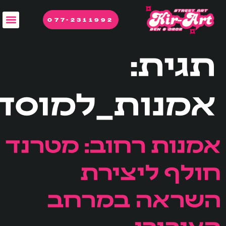
לתוכן
077-2311992
תגית:
אמנות_למוסד
אמנות רחוב: מטרנד
חולף ליצירת
השראה במרחב
הציבורי