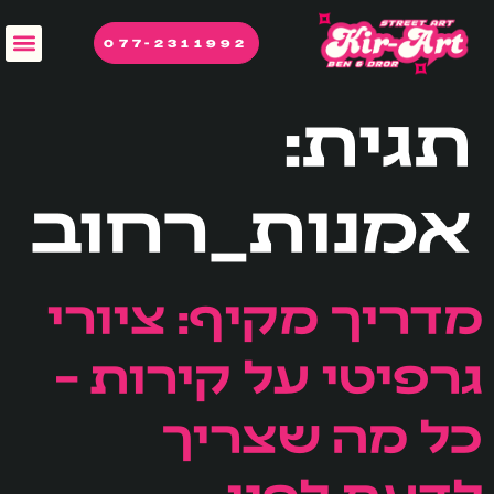
לתוכן
077-2311992
תגית:
אמנות_רחוב
מדריך מקיף: ציורי
גרפיטי על קירות –
כל מה שצריך
לדעת לפני