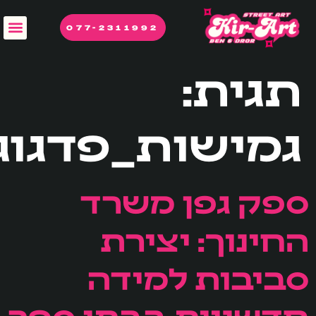
לתוכן
077-2311992
תגית:
גמישות_פדגוג
ספק גפן משרד
החינוך: יצירת
סביבות למידה
חדשניות בבתי ספר