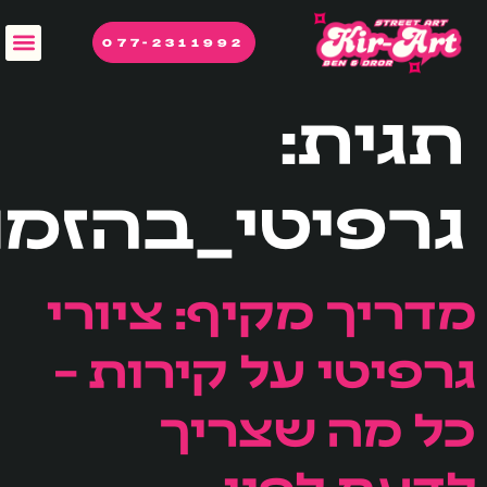
לתוכן
077-2311992
תגית:
גרפיטי_בהזמנ
מדריך מקיף: ציורי
גרפיטי על קירות –
כל מה שצריך
לדעת לפני