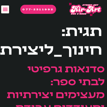
לתוכן
077-2311992
תגית:
חינוך_ליצירתי
סדנאות גרפיטי
לבתי ספר:
מעצימים יצירתיות
ומעודדים עבודת