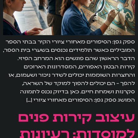
ספק גפן: הסיפורים מאחורי ציורי הקיר בבתי הספר
המובילים כאשר תלמידים נכנסים בשערי בית הספר,
הדבר הראשון שהם פוגשים הוא המרחב הפיזי.
קירות הבטון האפורים, המסדרונות הארוכים
והחצרות השוממות יכולים לשדר ניכור ושעמום, או
להפך – הם יכולים להפוך למוקד של השראה,
סקרנות ושמחת חיים. כאן בדיוק נכנס לתמונה
המושג ספק גפן: הסיפורים מאחורי ציורי […]
עיצוב קירות פנים
למוסדות: רעיונות