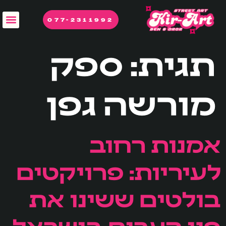
לתוכן
077-2311992
תגית:
ספק
מורשה גפן
אמנות רחוב
לעיריות: פרויקטים
בולטים ששינו את
פני הערים בישראל