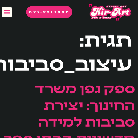
לתוכן
077-2311992
תגית:
עיצוב_סביבות
ספק גפן משרד
החינוך: יצירת
סביבות למידה
חדשניות בבתי ספר