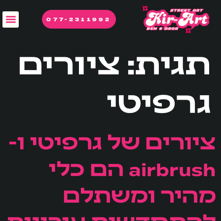
לתוכן
077-2311992
תגית:
ציורים
גרפיטי
ציורים של גרפיטי ו-
airbrush הם כלי
מהיר ומשתלם
להתחדשות עירונית