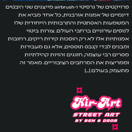
פרויקטים של גרפיטי ו-airbrush מייצגים שני היבטים
דינמיים של אמנות אורבנית, כל אחד מביא את
המשמעות האסתטית והתרבותית הייחודית שלו
לנופים עירוניים ברחבי העולם. צורות ביטוי
אמנותיות אלו לא רק הופכות קירות ריקים, רחובות
ומבנים לבדי קנבס תוססים, אלא גם מעבירות
מסרים רבי עוצמה, חוגגים זהויות קהילתיות
וממריצות את המרחבים הציבוריים. מאמר זה
מתעמק בעולם […]