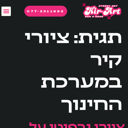
לתוכן
077-2311992
תגית:
ציורי
קיר
במערכת
החינוך
ציורי גרפיטי על