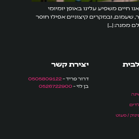
ו חיים משפיע עלינו באופן יומיומי
, שעמום, ובמקרים קיצוניים אפילו חוסר
ם ממנה: […]
לבית
יצירת קשר
דרור פריד –
0505809122
בן לוי –
0526722900
ינה
לדים
נוק / פעוט