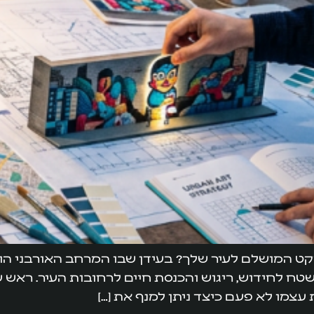
יקט המושלם לעיר שלך? בעידן שבו המרחב האורבני הופ
טח לחידוש, ריגוש והכנסת חיים לרחובות העיר. ראש ע
עצמו לא פעם כיצד ניתן למנף את […]