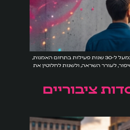
5 רעיונות יצירתיים לציורי קיר גדולים שישנו את פני המרחב הציבורי נעים להכיר, אנחנו בן ודרור. במעל ל-30 שנות פעילות בתחום האמנות,
פור, לעורר השראה, ולשנות לחלוטין את
דות ציבוריים