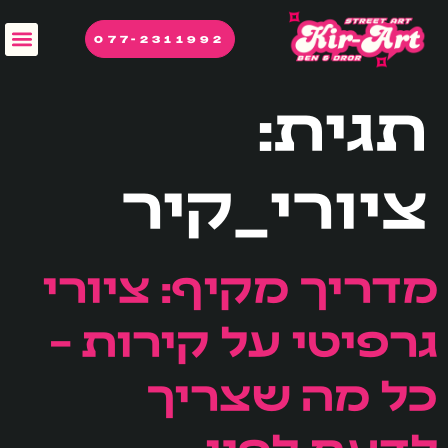
לתוכן
077-2311992
תגית:
ציורי_קיר
מדריך מקיף: ציורי
גרפיטי על קירות –
כל מה שצריך
לדעת לפני