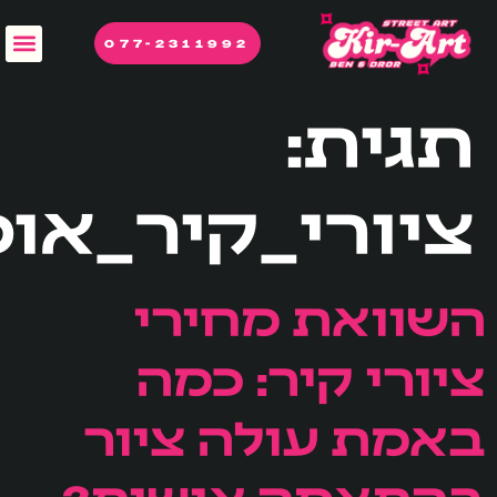
לתוכן
077-2311992
תגית:
ציורי_קיר_אומ
השוואת מחירי
ציורי קיר: כמה
באמת עולה ציור
בהתאמה אישית?