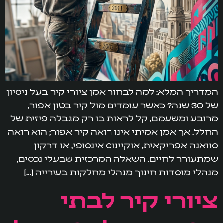
המדריך המלא: למה לבחור אמן ציורי קיר בעל ניסיון
של 30 שנה? כאשר עומדים מול קיר בטון אפור,
מרובע ומשעמם, קל לראות בו רק מגבלה פיזית של
החלל. אך אמן אמיתי אינו רואה קיר אפור; הוא רואה
סוואנה אפריקאית, אוקיינוס אינסופי, או דרקון
שמתעורר לחיים. השאלה המרכזית שבעלי נכסים,
מנהלי מוסדות חינוך מנהלי מחלקות בעירייה […]
ציורי קיר לבתי