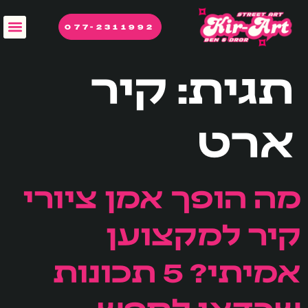
לתוכן
077-2311992
תגית:
קיר
ארט
מה הופך אמן ציורי
קיר למקצוען
אמיתי? 5 תכונות
שכדאי לחפש