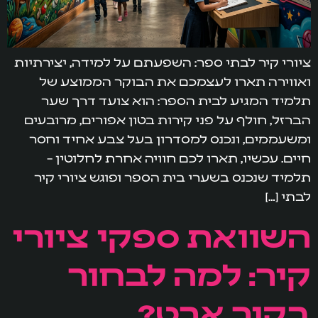
ציורי קיר לבתי ספר: השפעתם על למידה, יצירתיות
ואווירה תארו לעצמכם את הבוקר הממוצע של
תלמיד המגיע לבית הספר: הוא צועד דרך שער
הברזל, חולף על פני קירות בטון אפורים, מרובעים
ומשעממים, ונכנס למסדרון בעל צבע אחיד וחסר
חיים. עכשיו, תארו לכם חוויה אחרת לחלוטין –
תלמיד שנכנס בשערי בית הספר ופוגש ציורי קיר
לבתי […]
השוואת ספקי ציורי
קיר: למה לבחור
בקיר ארט?