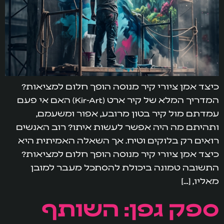
כיצד אמן ציורי קיר מנוסה הופך חלום למציאות?
המדריך המלא של קיר ארט (Kir-Art) האם אי פעם
עמדתם מול קיר בטון מרובע, אפור ומשעמם,
ותהיתם מה היה אפשר לעשות איתו? רוב האנשים
רואים רק בלוקים וטיח. אך השאלה האמיתית היא
כיצד אמן ציורי קיר מנוסה הופך חלום למציאות?
התשובה טמונה ביכולת להסתכל מעבר למובן
מאליו, […]
ספק גפן: השותף